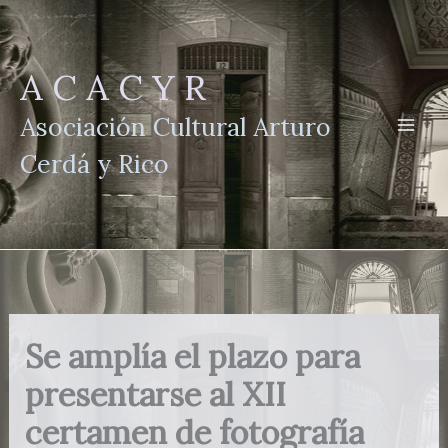
Ir
al
contenido
A C A C Y R
Asociación Cultural Arturo
Cerdá y Rico
Se amplía el plazo para
presentarse al XII
certamen de fotografía