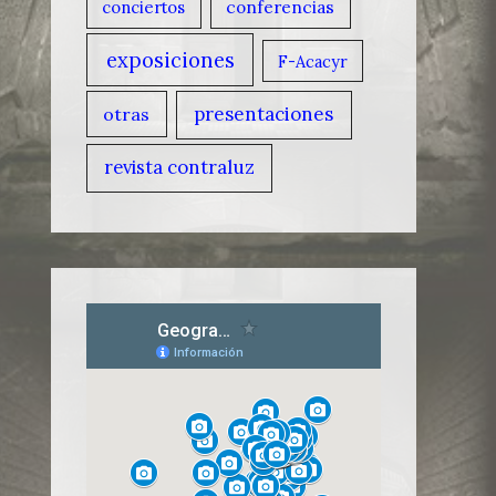
conciertos
conferencias
exposiciones
F-Acacyr
presentaciones
otras
revista contraluz