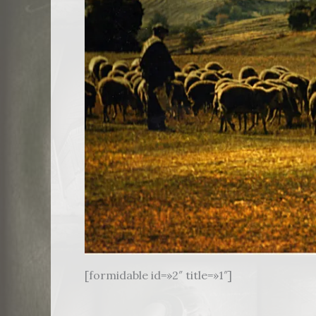
[formidable id=»2″ title=»1″]