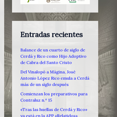
Entradas recientes
Balance de un cuarto de siglo de
Cerdá y Rico como Hijo Adoptivo
de Cabra del Santo Cristo
Del Vinalopó a Mágina, José
Antonio López Rico emula a Cerdá
más de un siglo después
Comienzan los preparativos para
Contraluz n.º 15
«Tras las huellas de Cerdá y Rico»
ya está en la APP «Relatidos»