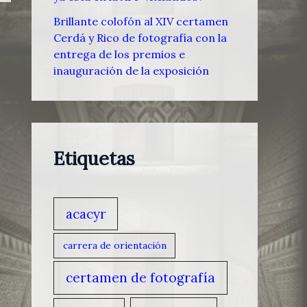
Brillante colofón al XIV certamen
Cerdá y Rico de fotografía con la
entrega de los premios e
inauguración de la exposición
Etiquetas
acacyr
carrera de orientación
certamen de fotografía