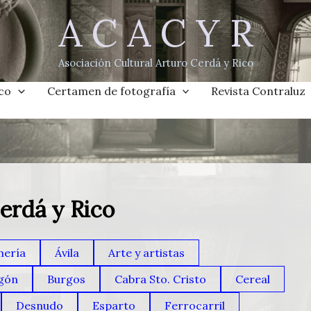
A C A C Y R
ar
Asociación Cultural Arturo Cerdá y Rico
co
Certamen de fotografía
Revista Contraluz
Cerdá y Rico
mería
Ávila
Arte y artistas
gón
Burgos
Cabra Sto. Cristo
Cereal
Desnudo
Esparto
Ferrocarril