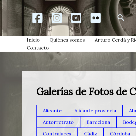
Ir
al
Busc
contenido
Inicio
Quiénes somos
Arturo Cerdá y Ri
Contacto
Galerías de Fotos de 
Alicante
Alicante provincia
Al
Autorretrato
Barcelona
Bode
Contraluces
Cádiz
Córdoba