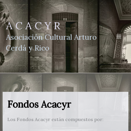
Ir
al
contenido
A C A C Y R
Asociación Cultural Arturo
Cerdá y Rico
Fondos Acacyr
Los Fondos Acacyr están compuestos por: