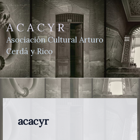
Ir
al
contenido
A C A C Y R
Asociación Cultural Arturo
Cerdá y Rico
acacyr