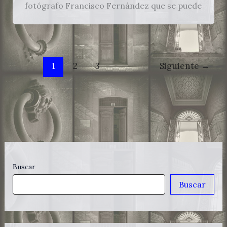
fotógrafo Francisco Fernández que se puede
1
2
3
Siguiente
→
Buscar
Buscar