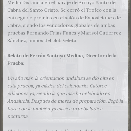
Media Distancia en el paraje de Arroyo Santo de
Cabra del Santo Cristo. Se cerró el Trofeo con la
entrega de premios en el salón de Exposiciones de
Cabra, siendo los vencedores globales de ambas
pruebas Fernando Frías Funes y Marisol Gutierrez
Sánchez, ambos del club Veleta.
Relato de Ferrán Santoyo Medina, Director de la
Prueba
:
Un año más, la orientación andaluza se dio cita en
esta prueba, ya clásica del calendario. Catorce
ediciones ya, siendo la que más ha celebrado en
Andalucía. Después de meses de preparación, llegó la
hora con la también ya clásica prueba lúdica
nocturna.