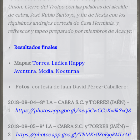
Unión. Cierre del Trofeo con las palabras del alcalde
de cabra, José Rubio Santoyo, y fin de fiesta con los
riquísimos andrajos cortesía de Casa Herminia, y
refrescos y tapeo preparado por miembros de Acacyr.
Resultados finales
Mapas
:
Torres
.
Lúdica Happy
Aventura
.
Media
.
Nocturna
Fotos
, cortesía de Juan David Pérez-Caballero:
2018-08-04—8ª LA – CABRA S.C. y TORRES (JAÉN) –
1
https://photos.app.goo.gl/neq5CwCCcKx9kSxQ8
2018-08-05—8ª LA – CABRA S.C. y TORRES (JAÉN) –
2
https://photos.app.goo.gl/TRMKx9XoEjqRMLrA6