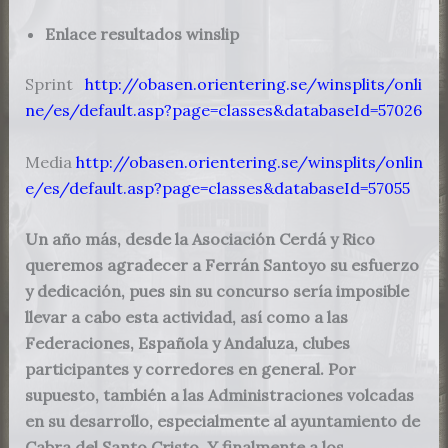
Enlace resultados winslip
Sprint
http://obasen.orientering.se/winsplits/onli
ne/es/default.asp?page=classes&databaseId=57026
Media
http://obasen.orientering.se/winsplits/onlin
e/es/default.asp?page=classes&databaseId=57055
Un año más, desde la Asociación Cerdá y Rico
queremos agradecer a Ferrán Santoyo su esfuerzo
y dedicación, pues sin su concurso sería imposible
llevar a cabo esta actividad, así como a las
Federaciones, Española y Andaluza, clubes
participantes y corredores en general. Por
supuesto, también a las Administraciones volcadas
en su desarrollo, especialmente al ayuntamiento de
Cabra del Santo Cristo. Y finalmente a los