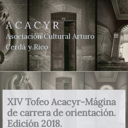
Ir
al
contenido
A C A C Y R
Asociación Cultural Arturo
Cerdá y Rico
XIV Tofeo Acacyr-Mágina
de carrera de orientación.
Edición 2018.