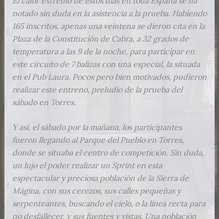
El calor extremo de estos días en toda España se ha
notado sin duda en la asistencia a la prueba. Habiendo
165 inscritos, apenas una veintena se dieron cita en la
Plaza de la Constitución de Cabra, a 32 grados de
temperatura a las 9 de la noche, para participar en
este circuito de 7 balizas con una especial, la situada
en el Pub Laura. Pocos pero bien motivados, pudieron
realizar este entreno, preludio de la prueba del
sábado en Torres.
Y así, el sábado por la mañana, los participantes
fueron llegando al Parque del Pueblo en Torres,
donde se situaba el centro de competición. Sin duda,
un lujo el poder realizar un Sprint en esta
espectacular y preciosa población de la Sierra de
Mágina, con sus cerezos, sus calles pequeñas y
serpenteantes, buscando el cielo, o la línea recta para
no desfallecer, y sus fuentes y vistas. Una población