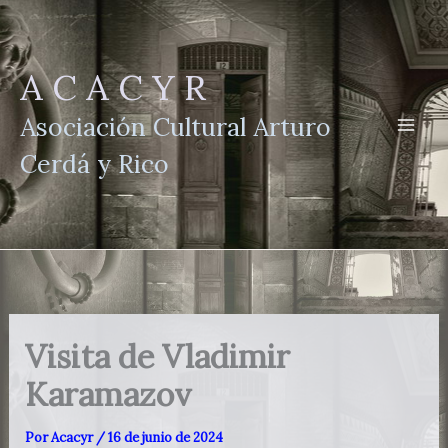
Ir
al
contenido
A C A C Y R
Asociación Cultural Arturo
Cerdá y Rico
Visita de Vladimir
Karamazov
Por
Acacyr
/
16 de junio de 2024