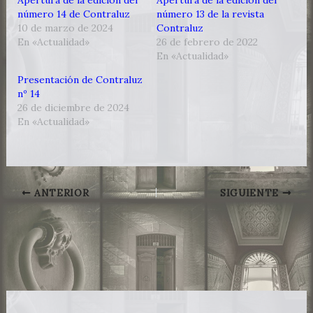
Apertura de la edición del
Apertura de la edición del
número 14 de Contraluz
número 13 de la revista
10 de marzo de 2024
Contraluz
En «Actualidad»
26 de febrero de 2022
En «Actualidad»
Presentación de Contraluz
nº 14
26 de diciembre de 2024
En «Actualidad»
ANTERIOR
SIGUIENTE