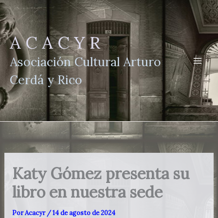
Ir
al
contenido
A C A C Y R
Asociación Cultural Arturo
Cerdá y Rico
Katy Gómez presenta su
libro en nuestra sede
Por
Acacyr
/
14 de agosto de 2024