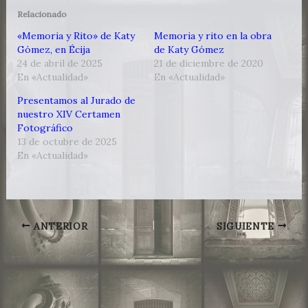
Relacionado
«Memoria y Rito» de Katy
Memoria y rito en la obra
Gómez, en Écija
de Katy Gómez
24 de abril de 2025
21 de diciembre de 2020
En «Actualidad»
En «Actualidad»
Presentamos al Jurado de
nuestro XIV Certamen
Fotográfico
13 de octubre de 2025
En «Actualidad»
ANTERIOR
SIGUIENTE