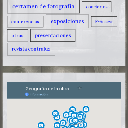
certamen de fotografía
conciertos
exposiciones
conferencias
F-Acacyr
presentaciones
otras
revista contraluz