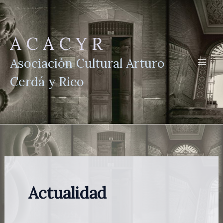
Ir
al
contenido
A C A C Y R
Asociación Cultural Arturo
Cerdá y Rico
Actualidad