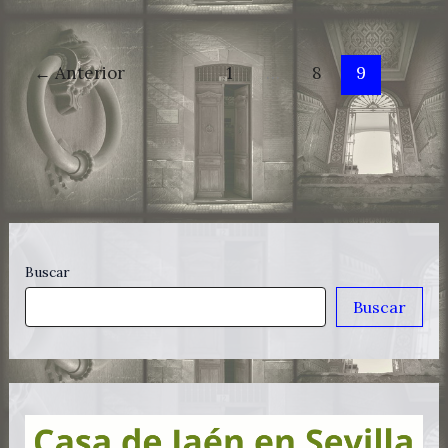
←
Anterior
1
…
8
9
Buscar
Buscar