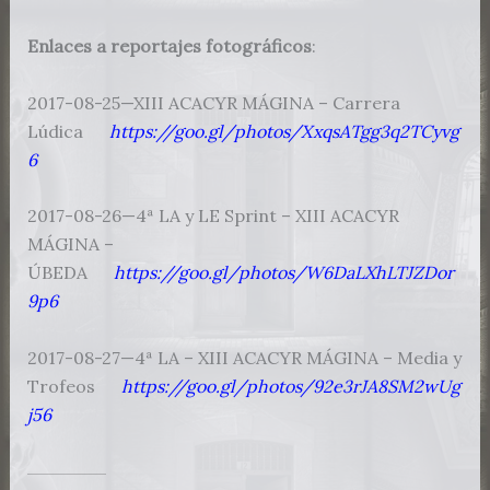
Enlaces a reportajes fotográficos
:
2017-08-25—XIII ACACYR MÁGINA – Carrera
Lúdica
https://goo.gl/photos/XxqsATgg3q2TCyvg
6
2017-08-26—4ª LA y LE Sprint – XIII ACACYR
MÁGINA –
ÚBEDA
https://goo.gl/photos/W6DaLXhLTJZDor
9p6
2017-08-27—4ª LA – XIII ACACYR MÁGINA – Media y
Trofeos
https://goo.gl/photos/92e3rJA8SM2wUg
j56