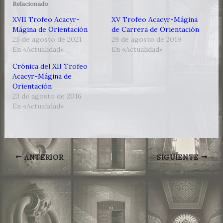
Relacionado
XVII Trofeo Acacyr-
XV Trofeo Acacyr-Mágina
Mágina de Orientación
de Carrera de Orientación
25 de agosto de 2021
29 de agosto de 2019
En «Actualidad»
En «Actualidad»
Crónica del XII Trofeo
Acacyr-Mágina de
Orientación
23 de agosto de 2016
En «Actualidad»
ANTERIOR
SIGUIENTE