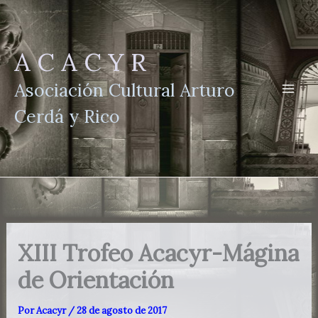
Ir
al
contenido
A C A C Y R
Asociación Cultural Arturo
Cerdá y Rico
XIII Trofeo Acacyr-Mágina
de Orientación
Por
Acacyr
/
28 de agosto de 2017