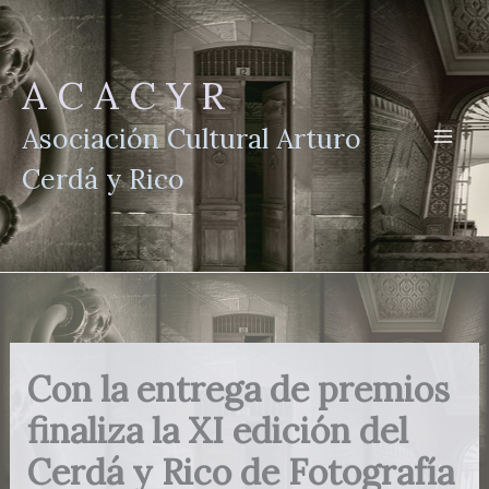
Ir
al
contenido
A C A C Y R
Asociación Cultural Arturo
Cerdá y Rico
Con la entrega de premios
finaliza la XI edición del
Cerdá y Rico de Fotografía